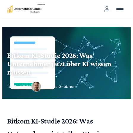
Bitkom KI-Studie 2026: Was
Unternehmer jetzt über KI wissen
müssen
13. Mai 2026
·
Andreas Gräbner
Bitkom KI-Studie 2026: Was