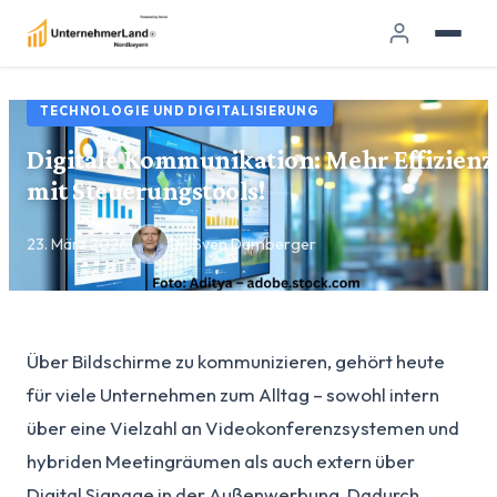
TECHNOLOGIE UND DIGITALISIERUNG
Digitale Kommunikation: Mehr Effizienz
mit Steuerungstools!
23. März 2026
·
Dr. Sven Damberger
Über Bildschirme zu kommunizieren, gehört heute
für viele Unternehmen zum Alltag – sowohl intern
über eine Vielzahl an Videokonferenzsystemen und
hybriden Meetingräumen als auch extern über
Digital Signage in der Außenwerbung. Dadurch