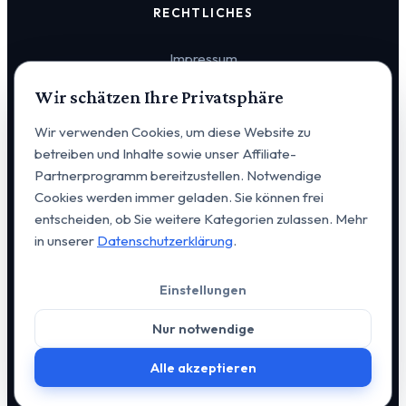
RECHTLICHES
Impressum
Wir schätzen Ihre Privatsphäre
Datenschutz
Wir verwenden Cookies, um diese Website zu
Cookie-Einstellungen
betreiben und Inhalte sowie unser Affiliate-
Partnerprogramm bereitzustellen. Notwendige
Cookies werden immer geladen. Sie können frei
entscheiden, ob Sie weitere Kategorien zulassen. Mehr
in unserer
Datenschutzerklärung
.
© 2026 VERVIA Vertrieb u. Consulting GmbH. Alle Rechte
Einstellungen
vorbehalten. | Alexanderstraße 14, D-95444 Bayreuth |
+49
176 648 20 223
|
kontakt@vervia.de
Nur notwendige
Webdesign & Entwicklung:
GO-ITC GmbH
Alle akzeptieren