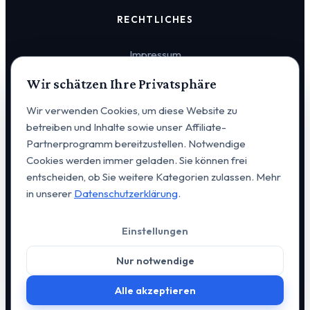
RECHTLICHES
Impressum
Wir schätzen Ihre Privatsphäre
Datenschutz
Wir verwenden Cookies, um diese Website zu
Cookie-Einstellungen
betreiben und Inhalte sowie unser Affiliate-
Partnerprogramm bereitzustellen. Notwendige
Cookies werden immer geladen. Sie können frei
entscheiden, ob Sie weitere Kategorien zulassen. Mehr
in unserer
Datenschutzerklärung
.
© 2026 VERVIA Vertrieb u. Consulting GmbH. Alle Rechte
Einstellungen
vorbehalten. | Alexanderstraße 14, D-95444 Bayreuth |
+49
176 648 20 223
|
kontakt@vervia.de
Nur notwendige
Webdesign & Entwicklung:
GO-ITC GmbH
Alle akzeptieren