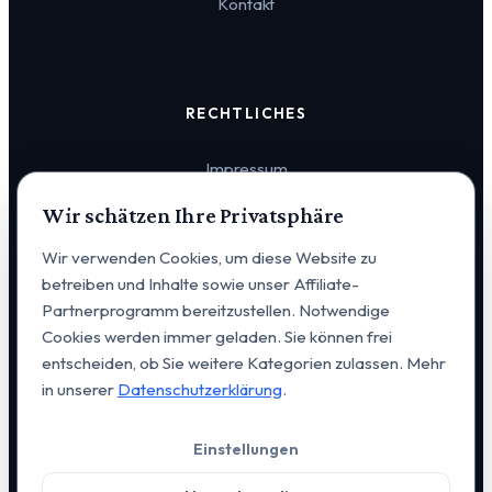
Kontakt
RECHTLICHES
Impressum
Wir schätzen Ihre Privatsphäre
Datenschutz
Wir verwenden Cookies, um diese Website zu
Cookie-Einstellungen
betreiben und Inhalte sowie unser Affiliate-
Partnerprogramm bereitzustellen. Notwendige
Cookies werden immer geladen. Sie können frei
entscheiden, ob Sie weitere Kategorien zulassen. Mehr
in unserer
Datenschutzerklärung
.
© 2026 VERVIA Vertrieb u. Consulting GmbH. Alle Rechte
Einstellungen
vorbehalten. | Alexanderstraße 14, D-95444 Bayreuth |
+49
176 648 20 223
|
kontakt@vervia.de