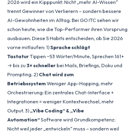
2026 wird ein Kipppunkt: Nicht „mehr AI-Wissen“
trennt Gewinner von Verlierern – sondern bessere
AI-Gewohnheiten im Alltag. Bei GO ITC sehen wir
schon heute, wie die Top-Performer ihren Vorsprung
ausbauen. Diese 5 Habits entscheiden, ob Sie 2026
vorne mitlaufen: 1)
Sprache schlägt
Tastatur
Tippen ~53 Wörter/Minute, Sprechen 161+
→ bis zu
3× schneller
bei Mails, Briefings, Doku und
Prompting. 2)
Chat wird zum
Betriebssystem
Weniger App-Hopping, mehr
Orchestrierung: Ein zentrales Chat-Interface +
Integrationen = weniger Kontextwechsel, mehr
Output. 3)
„Vibe Coding“ & „Vibe
Automation“
Software wird Grundkompetenz:
Nicht weil jeder „entwickeln“ muss – sondern weil