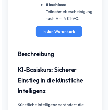
Abschluss:
Teilnahmebescheinigung
nach Art.
4 KI-VO.
KI-
In den Warenkorb
Basiskurs
gemäß
Artikel
Beschreibung
4
KI-
KI-Basiskurs: Sicherer
VO
Menge
Einstieg in die künstliche
Intelligenz
Künstliche Intelligenz verändert die