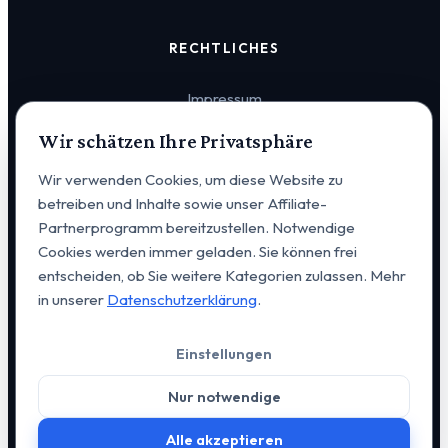
RECHTLICHES
Impressum
Wir schätzen Ihre Privatsphäre
Datenschutz
Wir verwenden Cookies, um diese Website zu
Cookie-Einstellungen
betreiben und Inhalte sowie unser Affiliate-
Partnerprogramm bereitzustellen. Notwendige
Cookies werden immer geladen. Sie können frei
entscheiden, ob Sie weitere Kategorien zulassen. Mehr
in unserer
Datenschutzerklärung
.
© 2026 VERVIA Vertrieb u. Consulting GmbH. Alle Rechte
Einstellungen
vorbehalten. | Alexanderstraße 14, D-95444 Bayreuth |
+49
176 648 20 223
|
kontakt@vervia.de
Nur notwendige
Webdesign & Entwicklung:
GO-ITC GmbH
Alle akzeptieren