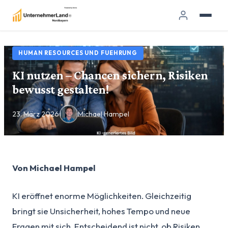
HUMAN RESOURCES UND FUEHRUNG
KI nutzen – Chancen sichern, Risiken
bewusst gestalten!
23. März 2026
·
Michael Hampel
Von Michael Hampel
KI eröffnet enorme Möglichkeiten. Gleichzeitig
bringt sie Unsicherheit, hohes Tempo und neue
Fragen mit sich. Entscheidend ist nicht, ob Risiken