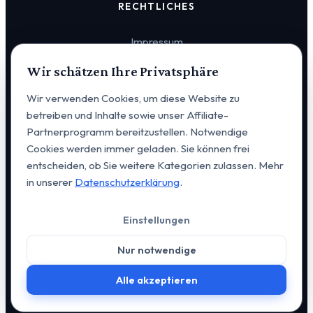
RECHTLICHES
Impressum
Wir schätzen Ihre Privatsphäre
Datenschutz
Wir verwenden Cookies, um diese Website zu
Cookie-Einstellungen
betreiben und Inhalte sowie unser Affiliate-
Partnerprogramm bereitzustellen. Notwendige
Cookies werden immer geladen. Sie können frei
entscheiden, ob Sie weitere Kategorien zulassen. Mehr
in unserer
Datenschutzerklärung
.
© 2026 VERVIA Vertrieb u. Consulting GmbH. Alle Rechte
Einstellungen
vorbehalten. | Alexanderstraße 14, D-95444 Bayreuth |
+49
176 648 20 223
|
kontakt@vervia.de
Nur notwendige
Webdesign & Entwicklung:
GO-ITC GmbH
Alle akzeptieren